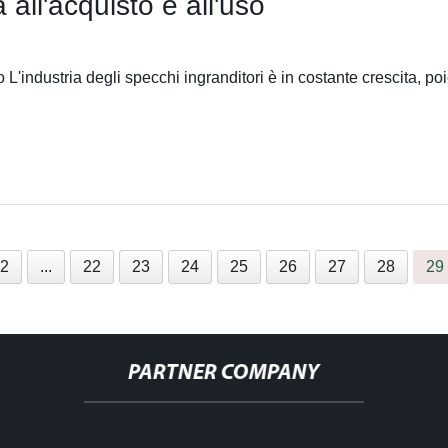
all'acquisto e all'uso
 L'industria degli specchi ingranditori è in costante crescita, 
2
...
22
23
24
25
26
27
28
29
PARTNER COMPANY