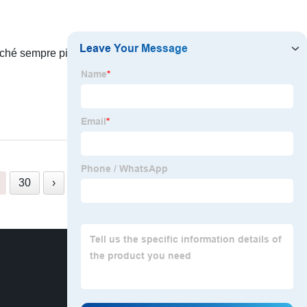
poiché sempre più persone cercano di migliorare la
READ MORE
30
›