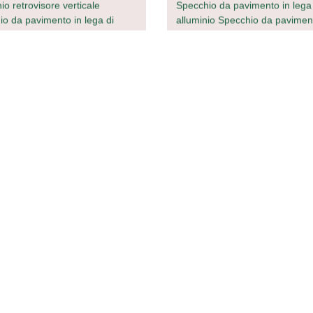
o retrovisore verticale
Specchio da pavimento in lega 
io da pavimento in lega di
alluminio Specchio da pavimen
io di grandi dimensioni
Casa moderno e minimalista
io di cortesia con cornice,
Specchio 0022
camera/soggiorno