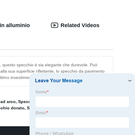
in alluminio
Related Videos
nte, questo specchio è sia elegante che durevole. Può
alla sua superficie riflettente, lo specchio da pavimento
ottimo investimento per la tua casa.
 ad arco
,
Specchio magico
,
Specchio da bagno ovale
chio dorato
,
Specchio per il trucco
,